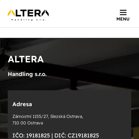
Home
»
KONTAKT
MENU
ALTERA
Handling s.r.o.
Adresa
Zámostní 1155/27, Slezská Ostrava,
710 00 Ostrava
IČO: 19181825 | DIČ: CZ19181825