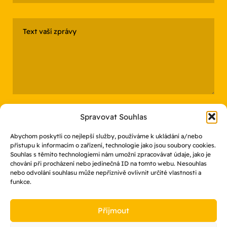
Spravovat Souhlas
Abychom poskytli co nejlepší služby, používáme k ukládání a/nebo
přístupu k informacím o zařízení, technologie jako jsou soubory cookies.
Souhlas s těmito technologiemi nám umožní zpracovávat údaje, jako je
Odesláním souhlasíte se zpracováním osobních údajů
chování při procházení nebo jedinečná ID na tomto webu. Nesouhlas
nebo odvolání souhlasu může nepříznivě ovlivnit určité vlastnosti a
funkce.
Příjmout