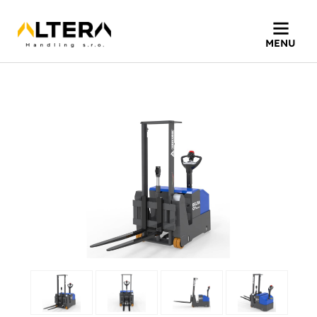
Home
»
Produkty
»
Delta CP AC-evo 080
MENU