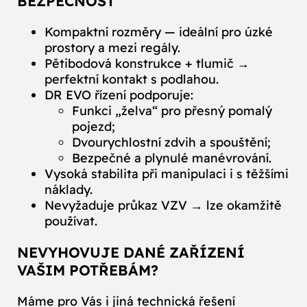
BEZPEČNOST
Kompaktní rozměry — ideální pro úzké
prostory a mezi regály.
Pětibodová konstrukce + tlumič →
perfektní kontakt s podlahou.
DR EVO řízení podporuje:
Funkci „želva“ pro přesný pomalý
pojezd;
Dvourychlostní zdvih a spouštění;
Bezpečné a plynulé manévrování.
Vysoká stabilita při manipulaci i s těžšími
náklady.
Nevyžaduje průkaz VZV → lze okamžitě
používat.
NEVYHOVUJE DANÉ ZAŘÍZENÍ
VAŠIM POTŘEBÁM?
Máme pro Vás i jiná technická řešení