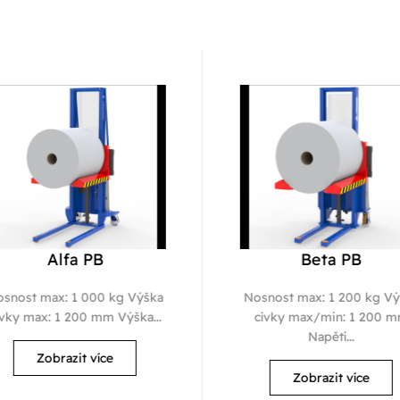
Alfa PB
Beta PB
snost max: 1 000 kg Výška
Nosnost max: 1 200 kg Vý
vky max: 1 200 mm Výška...
cívky max/min: 1 200 m
Napětí...
Zobrazit více
Zobrazit více