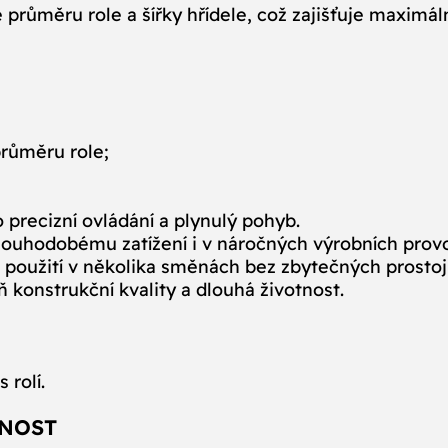
 průměru role a šířky hřídele, což zajišťuje maximál
růměru role;
o precizní ovládání a plynulý pohyb.
dlouhodobému zatížení i v náročných výrobních prov
 použití v několika směnách bez zbytečných prostoj
 konstrukční kvality a dlouhá životnost.
 rolí.
ČNOST