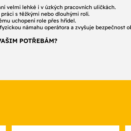
í velmi lehké i v úzkých pracovních uličkách.
i práci s těžkými nebo dlouhými rolí.
mu uchopení role přes hřídel.
 fyzickou námahu operátora a zvyšuje bezpečnost o
VAŠIM POTŘEBÁM?