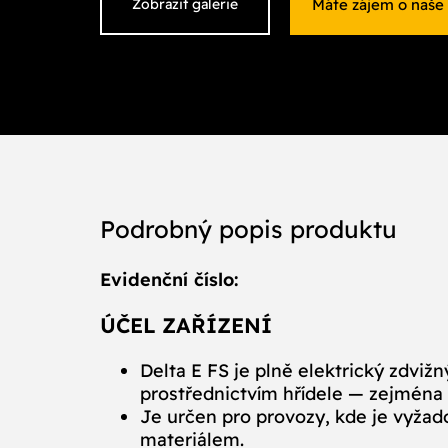
Máte zájem o naše
Zobrazit galerie
Podrobný popis produktu
Evidenční číslo:
ÚČEL ZAŘÍZENÍ
Delta E FS je plně elektrický zdviž
prostřednictvím hřídele — zejména pr
Je určen pro provozy, kde je vyža
materiálem.