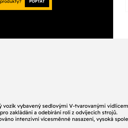
 produkty?
POPTAT
ný vozík vybavený sedlovými V‑tvarovanými vidlicemi
o zakládání a odebírání rolí z odvíjecích strojů.
dováno intenzivní vícesměnné nasazení, vysoká spol