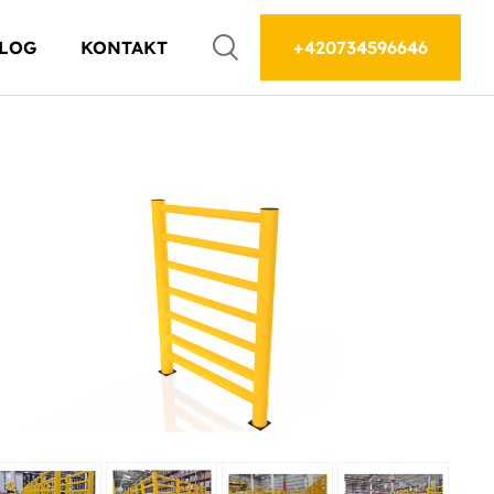
LOG
KONTAKT
+420734596646