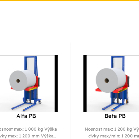
Alfa PB
Beta PB
snost max: 1 000 kg Výška
Nosnost max: 1 200 kg Vý
vky max: 1 200 mm Výška...
cívky max/min: 1 200 m