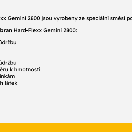
exx Gemini 2800 jsou vyrobeny ze speciální směsi pol
ábran
Hard-Flexx Gemini 2800:
 údržbu
 údržbu
ěru k hmotnosti
mínkám
h látek