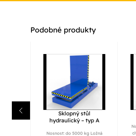
Podobné produkty
ůl
Sklopný stůl
typ B
hydraulický – typ A
No
cí
g Ložná
Nosnost: do 5000 kg Ložná