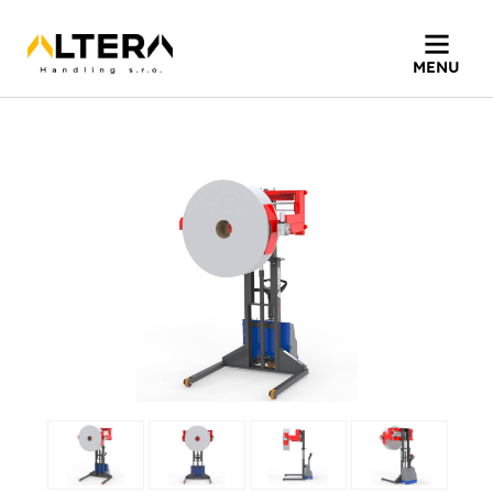
Home
»
Produkty
»
MASTER PRF-B
MENU