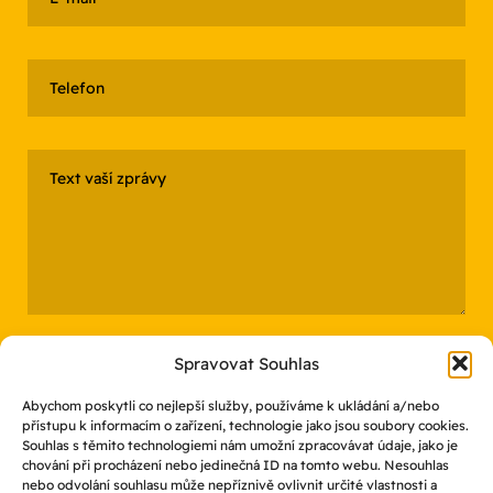
Spravovat Souhlas
Abychom poskytli co nejlepší služby, používáme k ukládání a/nebo
přístupu k informacím o zařízení, technologie jako jsou soubory cookies.
Souhlas s těmito technologiemi nám umožní zpracovávat údaje, jako je
Odesláním souhlasíte se zpracováním osobních údajů
chování při procházení nebo jedinečná ID na tomto webu. Nesouhlas
nebo odvolání souhlasu může nepříznivě ovlivnit určité vlastnosti a