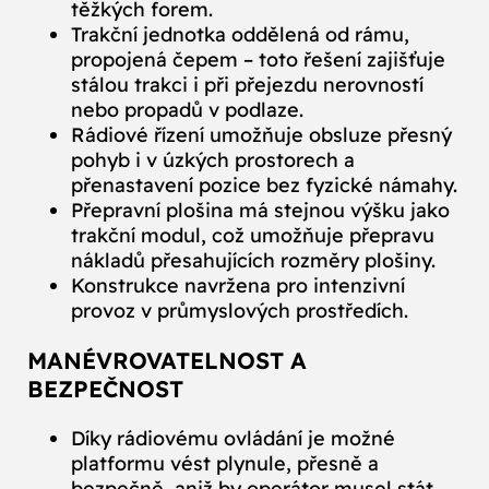
těžkých forem.
Trakční jednotka oddělená od rámu,
propojená čepem – toto řešení zajišťuje
stálou trakci i při přejezdu nerovností
nebo propadů v podlaze.
Rádiové řízení umožňuje obsluze přesný
pohyb i v úzkých prostorech a
přenastavení pozice bez fyzické námahy.
Přepravní plošina má stejnou výšku jako
trakční modul, což umožňuje přepravu
nákladů přesahujících rozměry plošiny.
Konstrukce navržena pro intenzivní
provoz v průmyslových prostředích.
MANÉVROVATELNOST A
BEZPEČNOST
Díky rádiovému ovládání je možné
platformu vést plynule, přesně a
bezpečně, aniž by operátor musel stát