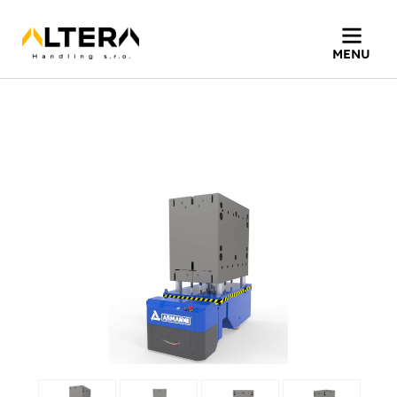
Home
»
Produkty
»
PMO AC-evo
Vysokokapacitní mobilní
MENU
platforma pro formy