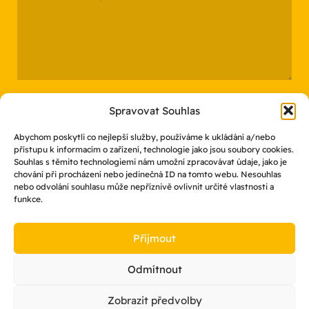
Spravovat Souhlas
Abychom poskytli co nejlepší služby, používáme k ukládání a/nebo
přístupu k informacím o zařízení, technologie jako jsou soubory cookies.
Souhlas s těmito technologiemi nám umožní zpracovávat údaje, jako je
Odesláním souhlasíte se zpracováním osobních údajů
chování při procházení nebo jedinečná ID na tomto webu. Nesouhlas
nebo odvolání souhlasu může nepříznivě ovlivnit určité vlastnosti a
funkce.
Příjmout
Odmítnout
ÚVOD
NOVINKY
KONTAKT
Zobrazit předvolby
Altera Handling s.r.o. – Manipulační vozíky |