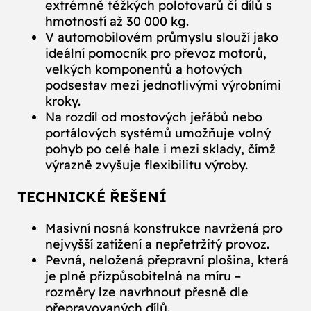
extrémně těžkých polotovarů či dílů s
hmotností až 30 000 kg.
V automobilovém průmyslu slouží jako
ideální pomocník pro převoz motorů,
velkých komponentů a hotových
podsestav mezi jednotlivými výrobními
kroky.
Na rozdíl od mostových jeřábů nebo
portálových systémů umožňuje volný
pohyb po celé hale i mezi sklady, čímž
výrazně zvyšuje flexibilitu výroby.
TECHNICKÉ ŘEŠENÍ
Masivní nosná konstrukce navržená pro
nejvyšší zatížení a nepřetržitý provoz.
Pevná, neložená přepravní plošina, která
je plně přizpůsobitelná na míru –
rozměry lze navrhnout přesně dle
přepravovaných dílů.