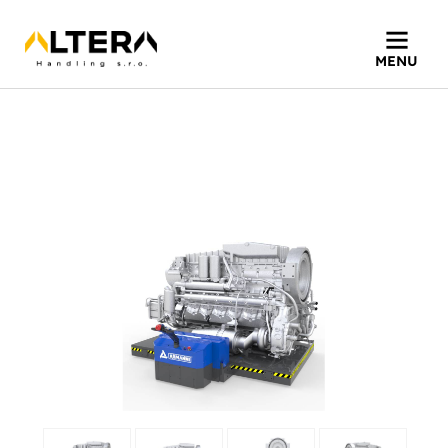
Home
»
Produkty
»
TPP HL manipulační
plošina pro převážení
MENU
nákladů