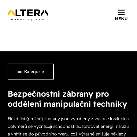
Home
»
Produkty
»
Bezpečnostní zábrany pro
oddělení manipulační
MENU
techniky
Kategorie
Bezpečnostní zábrany pro
oddělení manipulační techniky
Flexibilní (pružné) zabrany jsou vyrobeny z vysoce kvalitních
polymerů se vyznačují schopností absorbovat energii nárazu
a vrátit se do původního tvaru, což výrazně snižuje náklady